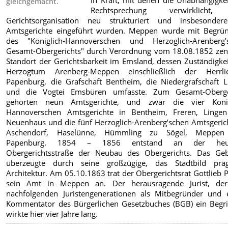
in Kraft, mit denen die Unabhängigke
gleichgemacht.
Rechtsprechung verwirklicht,
Gerichtsorganisation neu strukturiert und insbesonder
Amtsgerichte eingeführt wurden. Meppen wurde mit Begrü
des "Königlich-Hannoverschen und Herzoglich-Arenberg’
Gesamt-Obergerichts" durch Verordnung vom 18.08.1852 zent
Standort der Gerichtsbarkeit im Emsland, dessen Zuständigke
Herzogtum Arenberg-Meppen einschließlich der Herrlic
Papenburg, die Grafschaft Bentheim, die Niedergrafschaft L
und die Vogtei Emsbüren umfasste. Zum Gesamt-Oberge
gehörten neun Amtsgerichte, und zwar die vier König
Hannoverschen Amtsgerichte in Bentheim, Freren, Linge
Neuenhaus und die fünf Herzoglich-Arenberg’schen Amtsgerich
Aschendorf, Haselünne, Hümmling zu Sögel, Meppe
Papenburg. 1854 – 1856 entstand an der heut
Obergerichtsstraße der Neubau des Obergerichts. Das Ge
überzeugte durch seine großzügige, das Stadtbild prä
Architektur. Am 05.10.1863 trat der Obergerichtsrat Gottlieb 
sein Amt in Meppen an. Der herausragende Jurist, de
nachfolgenden Juristengenerationen als Mitbegründer und e
Kommentator des Bürgerlichen Gesetzbuches (BGB) ein Begriff
wirkte hier vier Jahre lang.