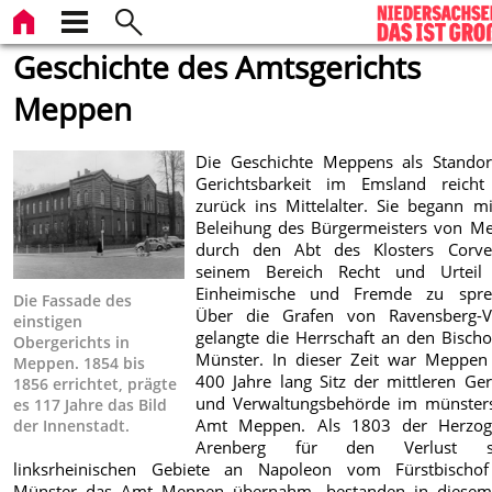
Geschichte des Amtsgerichts
Meppen
Die Geschichte Meppens als Standor
Gerichtsbarkeit im Emsland reicht
zurück ins Mittelalter. Sie begann m
Beleihung des Bürgermeisters von M
durch den Abt des Klosters Corve
seinem Bereich Recht und Urteil
Einheimische und Fremde zu spre
Die Fassade des
Über die Grafen von Ravensberg-V
einstigen
gelangte die Herrschaft an den Bisch
Obergerichts in
Münster. In dieser Zeit war Meppen
Meppen. 1854 bis
400 Jahre lang Sitz der mittleren Ger
1856 errichtet, prägte
und Verwaltungsbehörde im münster
es 117 Jahre das Bild
Amt Meppen. Als 1803 der Herzo
der Innenstadt.
Arenberg für den Verlust se
linksrheinischen Gebiete an Napoleon vom Fürstbischo
Münster das Amt Meppen übernahm, bestanden in diese