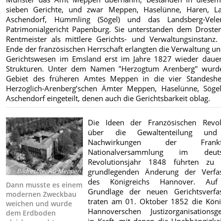
sieben Gerichte, und zwar Meppen, Haselünne, Haren, La
Aschendorf, Hümmling (Sögel) und das Landsberg-Vele
Patrimonialgericht Papenburg. Sie unterstanden dem Droste
Rentmeister als mittlere Gerichts- und Verwaltungsinstanz.
Ende der französischen Herrschaft erlangten die Verwaltung u
Gerichtswesen im Emsland erst im Jahre 1827 wieder dauer
Strukturen. Unter dem Namen "Herzogtum Arenberg" wurd
Gebiet des früheren Amtes Meppen in die vier Standesher
Herzoglich-Arenberg’schen Ämter Meppen, Haselünne, Söge
Aschendorf eingeteilt, denen auch die Gerichtsbarkeit oblag.
Die Ideen der Französischen Revol
über die Gewaltenteilung und
Nachwirkungen der Frankfu
Nationalversammlung im deuts
Revolutionsjahr 1848 führten zu 
Bildrechte
:
AG Meppen
grundlegenden Änderung der Verfa
des Königreichs Hannover. Auf
Dann musste es einem
Grundlage der neuen Gerichtsverfa
modernen Zweckbau
traten am 01. Oktober 1852 die König
weichen und wurde
Hannoverschen Justizorganisationsge
dem Erdboden