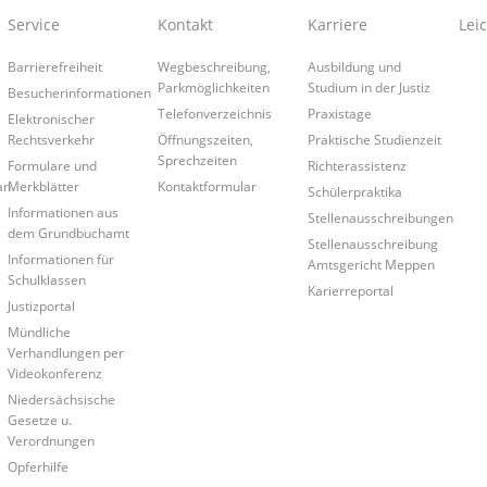
Service
Kontakt
Karriere
Lei
Barrierefreiheit
Wegbeschreibung,
Ausbildung und
Parkmöglichkeiten
Studium in der Justiz
Besucherinformationen
Telefonverzeichnis
Praxistage
Elektronischer
Rechtsverkehr
Öffnungszeiten,
Praktische Studienzeit
Sprechzeiten
Formulare und
Richterassistenz
an
Merkblätter
Kontaktformular
Schülerpraktika
Informationen aus
Stellenausschreibungen
dem Grundbuchamt
Stellenausschreibung
Informationen für
Amtsgericht Meppen
Schulklassen
Karierreportal
Justizportal
Mündliche
Verhandlungen per
Videokonferenz
Niedersächsische
Gesetze u.
Verordnungen
Opferhilfe