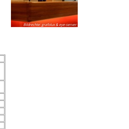
Bildrechte
:
grafolux & eye-server