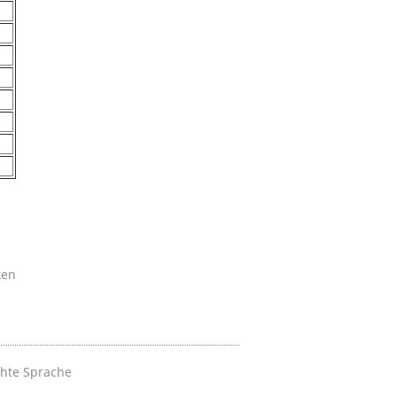
ken
chte Sprache