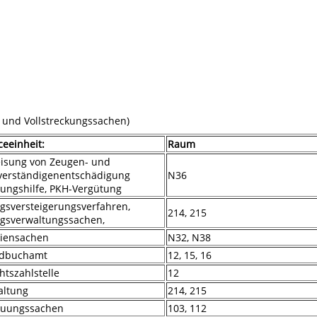
 und Vollstreckungssachen)
ceeinheit:
Raum
isung von Zeugen- und
verständigenentschädigung
N36
ungshilfe, PKH-Vergütung
gsversteigerungsverfahren,
214, 215
gsverwaltungssachen,
liensachen
N32, N38
dbuchamt
12, 15, 16
htszahlstelle
12
altung
214, 215
euungssachen
103, 112