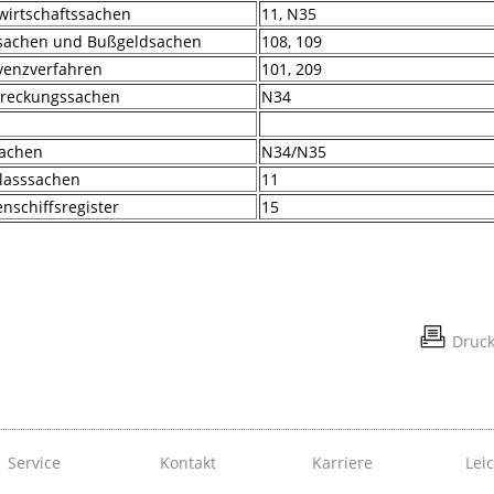
wirtschaftssachen
11, N35
fsachen und Bußgeldsachen
108, 109
venzverfahren
101, 209
streckungssachen
N34
sachen
N34/N35
lasssachen
11
nschiffsregister
15
Druc
Service
Kontakt
Karriere
Lei