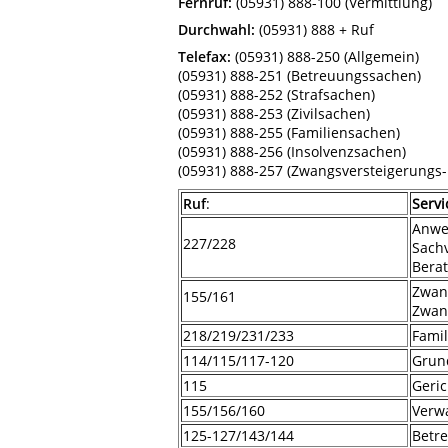
Fernruf:
(05931) 888-100 (Vermittlung)
Durchwahl:
(05931) 888 + Ruf
Telefax:
(05931) 888-250 (Allgemein)
(05931) 888-251 (Betreuungssachen)
(05931) 888-252 (Strafsachen)
(05931) 888-253 (Zivilsachen)
(05931) 888-255 (Familiensachen)
(05931) 888-256 (Insolvenzsachen)
(05931) 888-257 (Zwangsversteigerungs-
Ruf
:
Servi
Anwe
227/228
Sach
Berat
Zwan
155/161
Zwan
218/219/231/233
Fami
114/115/117-120
Grun
115
Geric
155/156/160
Verw
125-127/143/144
Betr