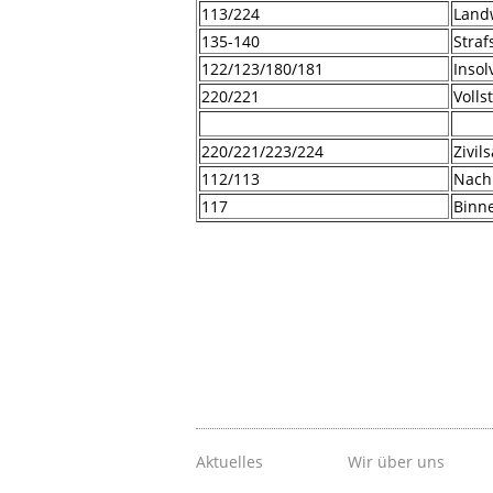
113/224
Land
135-140
Stra
122/123/180/181
Insol
220/221
Voll
220/221/223/224
Zivil
112/113
Nach
117
Binne
Aktuelles
Wir über uns