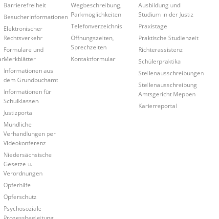
Barrierefreiheit
Wegbeschreibung,
Ausbildung und
Parkmöglichkeiten
Studium in der Justiz
Besucherinformationen
Telefonverzeichnis
Praxistage
Elektronischer
Rechtsverkehr
Öffnungszeiten,
Praktische Studienzeit
Sprechzeiten
Formulare und
Richterassistenz
an
Merkblätter
Kontaktformular
Schülerpraktika
Informationen aus
Stellenausschreibungen
dem Grundbuchamt
Stellenausschreibung
Informationen für
Amtsgericht Meppen
Schulklassen
Karierreportal
Justizportal
Mündliche
Verhandlungen per
Videokonferenz
Niedersächsische
Gesetze u.
Verordnungen
Opferhilfe
Opferschutz
Psychosoziale
Prozessbegleitung